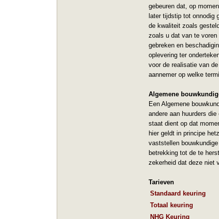
gebeuren dat, op moment
later tijdstip tot onnodi
de kwaliteit zoals geste
zoals u dat van te vore
gebreken en beschadigin
oplevering ter ondertek
voor de realisatie van 
aannemer op welke termi
Algemene bouwkundige
Een Algemene bouwkundig
andere aan huurders die
staat dient op dat momen
hier geldt in principe he
vaststellen bouwkundige 
betrekking tot de te hers
zekerheid dat deze niet 
Tarieven
Standaard keuring
Totaal keuring
NHG Keuring